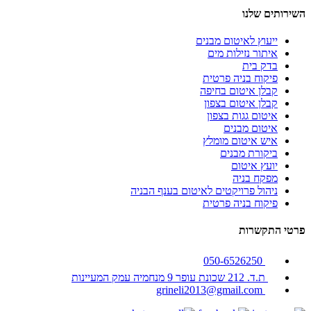
השירותים שלנו
ייעוץ לאיטום מבנים
איתור נזילות מים
בדק בית
פיקוח בניה פרטית
קבלן איטום בחיפה
קבלן איטום בצפון
איטום גגות בצפון
איטום מבנים
איש איטום מומלץ
ביקורת מבנים
יועץ איטום
מפקח בניה
ניהול פרויקטים לאיטום בענף הבניה
פיקוח בניה פרטית
פרטי התקשרות
050-6526250
ת.ד. 212 שכונת עופר 9 מנחמיה עמק המעיינות
grineli2013@gmail.com