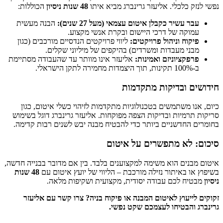
נפשי לנזק כלכלי. אליעזר גרינברג מביא איתו
48 שנות ניסיון
הכוללות:
עבר עשיר כקבלן איטום עצמאי (מעל 27 שנים):
הבנה מעשית
עמוקה של דרכי היישום ובקרת אנשי מקצוע.
פיקוח וניהול פרויקטים:
ליווי פרויקטים הנדסיים מורכבים (כגון
מבני מעבדות ומשרדים) בהיקפים של מיליוני שקלים.
פרפקציוניזם ואמינות:
אליעזר אינו מוותר עד שהעבודה מסתיימת
ב-100% תקינות, תוך היצמדות מחמירה לתקן הישראלי.
חידושים ובדיקות מתקדמות
כיום, אנו משתמשים בטכנולוגיות מתקדמות לזיהוי כשלי איטום, כגון
סריקות תרמיות ובדיקות הצפה מפוקחות. אליעזר גרינברג דוגל בשימוש
בחומרים החדשניים ביותר כדי להבטיח מבנה יבש לשנים רבות קדימה.
סיכום: לא מתפשרים על איטום
איטום מבנים הוא משימה למקצוענים בלבד. בין אם מדובר בבנייה חדשה,
בשיפוץ או באיתור נזילה מורכבת – הליווי של יועץ איטום עם
48 שנות
ניסיון
מבטיח לכם עבודה יסודית, מקצועית ושקיפות מלאה.
זקוקים לייעוץ לאיטום המבנה או פיקוח בניה? צרו קשר עם אליעזר
גרינברג והבטיחו לעצמכם שקט נפשי.