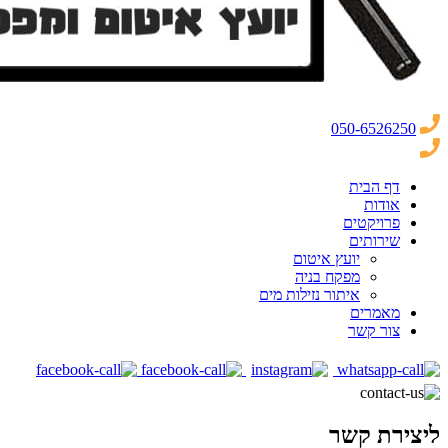
050-6526250
דף הבית
אודות
פרויקטים
שירותים
יועץ איטום
מפקח בניה
איתור נזילות מים
מאמרים
צור קשר
ליצירת קשר