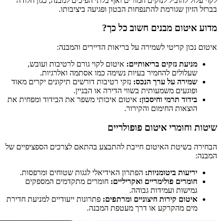
לקוי עלול להוביל לנזקים חמורים ואף בלתי הפיכים למבנה, כגון חלודה
בברזל הזיון שגורמת להתנפחות הבטון ופגיעה ביציבותו.
מדוע איטום מבנים חשוב כל כך?
איטום נכון קריטי לשמירה על בריאות הדיירים והמבנה:
מניעת נזקים בריאותיים:
איטום לקוי גורם לרטיבות ועובש,
שעלולים להחמיר בעיות נשימה כמו אסתמה ואלרגיות.
שמירה על ערך הנכס:
נזקי רטיבות דורשים תיקונים יקרים מאוד
ופוגעים משמעותית בשווי הדירה או הבניין.
בידוד תרמי וחיסכון:
איטום איכותי משפר את הבידוד ומפחית את
הוצאות החימום והקירור.
שיטות וחומרי איטום פופולריים
הבחירה בשיטת האיטום חייבת להתבצע בהתאם לצרכים הספציפיים של
המבנה:
יריעות ביטומניות:
הפתרון האידיאלי לגגות שטוחים ומרפסות.
חומרים פולימריים ואקריליים:
חומרים מתקדמים המספקים
גמישות ועמידות גבוהה.
איטום קירות חיצוניים ומרתפים:
פתרונות ייעודיים למניעת חדירת
מים מהקרקע או דרך מעטפת המבנה.