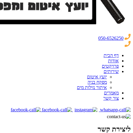
050-6526250
דף הבית
אודות
פרויקטים
שירותים
יועץ איטום
מפקח בניה
איתור נזילות מים
מאמרים
צור קשר
ליצירת קשר