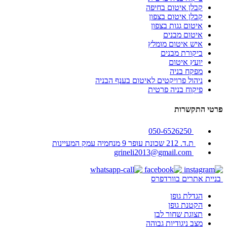
קבלן איטום בחיפה
קבלן איטום בצפון
איטום גגות בצפון
איטום מבנים
איש איטום מומלץ
ביקורת מבנים
יועץ איטום
מפקח בניה
ניהול פרויקטים לאיטום בענף הבניה
פיקוח בניה פרטית
פרטי התקשרות
050-6526250
ת.ד. 212 שכונת עופר 9 מנחמיה עמק המעיינות
grineli2013@gmail.com
בניית אתרים בוורדפרס
הגדלת גופן
הקטנת גופן
תצוגת שחור לבן
מצב ניגודיות גבוהה