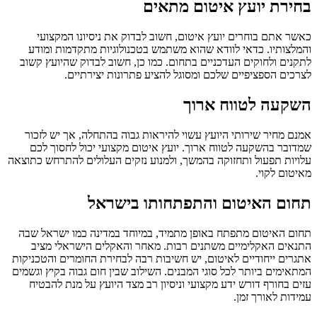
בחירת יועץ איטום מתאים
כאשר אתם בוחרים יועץ איטום, חשוב לבדוק את ניסיונו המקצועי
והמלצותיו. כדאי לוודא שהוא משתמש בטכנולוגיות מתקדמות ומודע
לתקנים ולחוקים העדכניים בתחום. כמו כן, חשוב לבדוק שהיועץ קשוב
לצרכים הספציפיים שלכם ומסוגל להציע פתרונות יצירתיים.
השקעה לטווח ארוך
אמנם מחיר שירותי היועץ עשוי להיראות גבוה בהתחלה, אך יש לזכור
שמדובר בהשקעה לטווח ארוך. יועץ איטום מקצועי יכול לחסוך לכם
עלויות תפעול ותחזוקה בהמשך, ולמנוע נזקים העלולים להתרחש כתוצאה
מאיטום לקוי.
תחום האיטום והתפתחותו בישראל
תחום האיטום מתפתח באופן מתמיד, במיוחד במדינה כמו ישראל שבה
התנאים האקלימיים משתנים רבות. מאחר והאקלים הישראלי מציב
אתגרים ייחודיים לאיטום, יש חשיבות רבה לבחירת החומרים והטכניקות
המתאימים ביותר לכל סוגי המבנים. השילוב שבין חום גבוה בקיץ וגשמים
עזים בחורף דורש ידע מקצועי וניסיון רב מצד היועץ על מנת להבטיח
עמידות לאורך זמן.