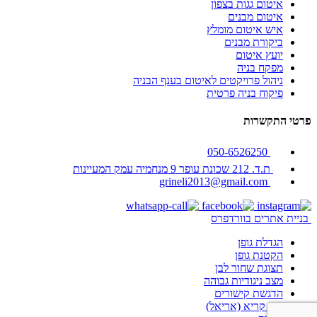
איטום גגות בצפון
איטום מבנים
איש איטום מומלץ
ביקורת מבנים
יועץ איטום
מפקח בניה
ניהול פרויקטים לאיטום בענף הבניה
פיקוח בניה פרטית
פרטי התקשרות
050-6526250
ת.ד. 212 שכונת עופר 9 מנחמיה עמק המעיינות
grineli2013@gmail.com
בניית אתרים בוורדפרס
הגדלת גופן
הקטנת גופן
תצוגת שחור לבן
מצב ניגודיות גבוהה
הדגשת קישורים
גופן קריא (אריאל)