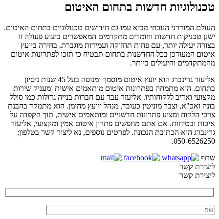
טכנולוגיות חדשות בתחום האיטום
העולם המודרני הנוכחי מביא עמו גם חידושים טכנולוגיים בתחום האיטום.
ישנן טכניקות חדשות וחומרים מתקדמים המאפשרים ביצוע פעולה זו
בצורה יעילה יותר, עם פחות תחזוקה ועמידות מוגברת. בחירה ביועץ
איטום המעודכן בכל החדשנות בתחום תבטיח כי תזכו לפתרונות איטום
מהמתקדמים והיעילים ביותר.
אליעזר גרינברג הוא יועץ איטום מוסמך ומנוסה בעל 45 שנות ניסיון
בתחום. הוא מתמחה בפתרונות איטום מותאמים אישית ומעניק שירות
מקצועי ואדיב ללקוחותיו. אליעזר עבד עם חברות בנייה גדולות כמו סולל
בונה ואכ"א, וצבר מוניטין כעובד, מנהל ויועץ מהימן. הוא מתמקד בהבנת
צרכי הלקוח ומציע פתרונות חדשניים ומותאמים אישית, תוך הקפדה על
איכות ובטיחות. אם אתם מחפשים פתרון איטום אמין ומקצועי, אליעזר
גרינברג הוא הכתובת הנכונה. לפרטים נוספים, נא ליצור קשר בטלפון:
050-6526250.
שתף
ליצירת קשר
ליצירת קשר