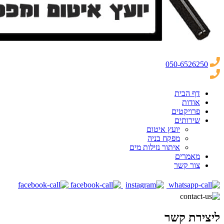
050-6526250
דף הבית
אודות
פרויקטים
שירותים
יועץ איטום
מפקח בניה
איתור נזילות מים
מאמרים
צור קשר
ליצירת קשר