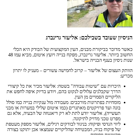
הניסיון שעובד בשבילכם: אליעזר גרינברג
כאשר מדובר בביקורת מבנים, העין המקצועית של הבודק היא הכלי
החשוב ביותר. אליעזר גרינברג, מפקח בנייה ויועץ איטום, מביא עמו 48
שנות ניסיון בענף הבנייה בישראל.
הוותק העצום של אליעזר – קרוב לחמישה עשורים – מעניק לו יתרון
מכריע:
היכרות עם "שיטות עבודה" בשטח: אליעזר מכיר את כל קיצורי
הדרך שקבלנים עלולים לנקוט בהם, ויודע בדיוק איפה לחפש את
הליקויים הסמויים מן העין.
מומחיות בפתרונות מורכבים: מעבודה מול ענקיות בנייה כמו סולל
בונה ועד פרויקטים מאתגרים (כמו איטום שלילי במערות או מבני
תעשייה), אליעזר יודע לתת לא רק דיאגנוזה של הבעיה, אלא גם
מפרט טכני מדויק לתיקונה.
ליווי הנדסי ופיקוח: בניגוד לבודקים רגילים, אליעזר מספק מעטפת
של פיקוח בניה, המבטיחה שהליקויים שנמצאו אכן יתוקנו בצורה
מקצועית ויסודית.