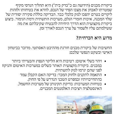
ביקורת מבנים (הידועה גם כ"בדק בית") היא תהליך הנדסי מקיף
שמטרתו לאבחן את מצבו הפיזי של הנכס, לוודא את בטיחותו ולזהות
ליקויים בטרם יהפכו לנזק כלכלי כבד. הבדיקה כוללת סקירה יסודית של
שלד המבנה, איכות חומרי הגלם, מערכות התשתית ורמת הגימור. ביצוע
ביקורת מקצועית הוא הדרך היחידה להבטיח שקיבלתם את מה
ששילמתם עליו ולשמור על ערך הנכס לאורך זמן.
מדוע היא הכרחית?
החשיבות של ביקורת מבנים חורגת מההיבט האסתטי. מדובר בביטחון
האישי ובשקט הנפשי שלכם:
זיהוי כשלי איטום: רטיבות היא הליקוי הנפוץ והבעייתי ביותר
במבנים. ביקורת מקצועית תאתר כשלים במערכות האיטום והניקוז
לפני שהם יגרמו לנזק לתשתיות.
התאמה לתקנים ולחוק המכר: בדיקה האם הקבלן עמד
בהתחייבויותיו ובמפרט הטכני הנדרש על פי החוק.
בטיחות המערכות: בדיקת תקינותן של מערכות החשמל,
האינסטלציה ויציבות האלמנטים המבניים.