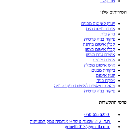
צור קשר
השירותים שלנו
ייעוץ לאיטום מבנים
איתור נזילות מים
בדק בית
פיקוח בניה פרטית
קבלן איטום בחיפה
קבלן איטום בצפון
איטום גגות בצפון
איטום מבנים
איש איטום מומלץ
ביקורת מבנים
יועץ איטום
מפקח בניה
ניהול פרויקטים לאיטום בענף הבניה
פיקוח בניה פרטית
פרטי התקשרות
050-6526250
ת.ד. 212 שכונת עופר 9 מנחמיה עמק המעיינות
grineli2013@gmail.com