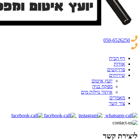
050-6526250
דף הבית
אודות
פרויקטים
שירותים
יועץ איטום
מפקח בניה
איתור נזילות מים
מאמרים
צור קשר
ליצירת קשר