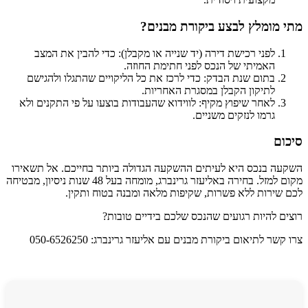
מתי מומלץ לבצע ביקורת מבנים?
לפני רכישת דירה (יד שנייה או מקבלן): כדי להבין את המצב
האמיתי של הנכס לפני חתימת החוזה.
בתום שנת הבדק: כדי לרכז את כל הליקויים שהתגלו ולהגישם
לתיקון הקבלן במסגרת האחריות.
לאחר שיפוץ מקיף: לווידוא שהעבודות בוצעו על פי התקנים ולא
גרמו לנזקים משניים.
סיכום
השקעה בנכס היא לעיתים ההשקעה הגדולה ביותר בחייכם. אל תשאירו
מקום למזל. בחירה באליעזר גרינברג, מומחה בעל 48 שנות ניסיון, מבטיחה
לכם שירות ללא פשרות, שקיפות מלאה ומבנה בטוח ותקין.
רוצים להיות רגועים שהנכס שלכם בידיים טובות?
צרו קשר לתיאום ביקורת מבנים עם אליעזר גרינברג: 050-6526250