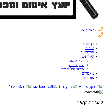
050-6526250
דף הבית
אודות
פרויקטים
שירותים
יועץ איטום
מפקח בניה
איתור נזילות מים
מאמרים
צור קשר
ליצירת קשר