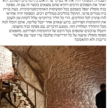
העבודה, המפקח יהיה אחראי בעיקר על תיאום בין הגורמים השונים. הוא
יאתר את הספקים הרבים ויוודא שהם נמצאים בקשר זה עם זה. מפקח
בניה מומלץ יטפל בשמכם בכל המשימות האדמיניסטרטיביות. בעת בניית
בית מגורים פרטי, תתקלו בהליכים מנהליים רבים. המפקח יהיה אחראי
לזרז פתרון לכל ההליכים. הרי כל הליך בירוקרטי עלול לקחת זמן ולעכב
את התקדמות הפרויקט. ברגע שאדם אחר יקבל שליטה, אתם תוכלו לנוח
מכל התהליך המלחיץ הזה. מטבע הדברים, עם מפקח בניה מקצועי,
תקבלו עדכונים שוטפים בכל היבט של התקדמות הפרויקט. מחפשים
מפקח מומלץ שיענה על כל הדרישות שלכם? צרו קשר עם אליעזר
גרינברג ולא תתאכזבו!