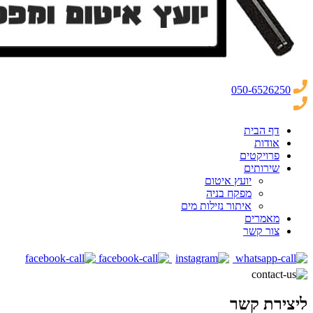
050-6526250
דף הבית
אודות
פרויקטים
שירותים
יועץ איטום
מפקח בניה
איתור נזילות מים
מאמרים
צור קשר
ליצירת קשר