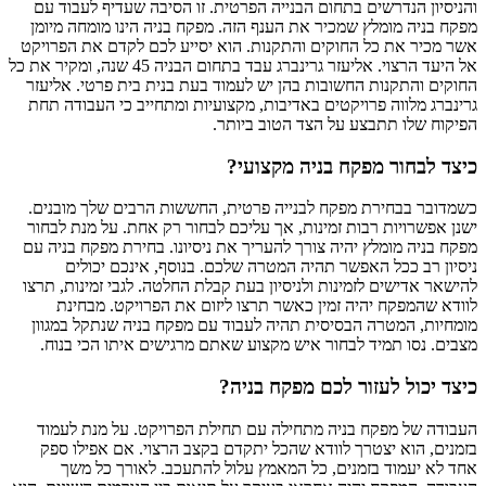
והניסיון הנדרשים בתחום הבנייה הפרטית. זו הסיבה שעדיף לעבוד עם
מפקח בניה מומלץ שמכיר את הענף הזה. מפקח בניה הינו מומחה מיומן
אשר מכיר את כל החוקים והתקנות. הוא יסייע לכם לקדם את הפרויקט
אל היעד הרצוי. אליעזר גרינברג עבד בתחום הבניה 45 שנה, ומקיר את כל
החוקים והתקנות החשובות בהן יש לעמוד בעת בנית בית פרטי. אליעזר
גרינברג מלווה פרויקטים באדיבות, מקצועיות ומתחייב כי העבודה תחת
הפיקוח שלו תתבצע על הצד הטוב ביותר.
כיצד לבחור מפקח בניה מקצועי?
כשמדובר בבחירת מפקח לבנייה פרטית, החששות הרבים שלך מובנים.
ישנן אפשרויות רבות זמינות, אך עליכם לבחור רק אחת. על מנת לבחור
מפקח בניה מומלץ יהיה צורך להעריך את ניסיונו. בחירת מפקח בניה עם
ניסיון רב ככל האפשר תהיה המטרה שלכם. בנוסף, אינכם יכולים
להישאר אדישים לזמינות ולניסיון בעת קבלת החלטה. לגבי זמינות, תרצו
לוודא שהמפקח יהיה זמין כאשר תרצו ליזום את הפרויקט. מבחינת
מומחיות, המטרה הבסיסית תהיה לעבוד עם מפקח בניה שנתקל במגוון
מצבים. נסו תמיד לבחור איש מקצוע שאתם מרגישים איתו הכי בנוח.
כיצד יכול לעזור לכם מפקח בניה?
העבודה של מפקח בניה מתחילה עם תחילת הפרויקט. על מנת לעמוד
בזמנים, הוא יצטרך לוודא שהכל יתקדם בקצב הרצוי. אם אפילו ספק
אחד לא יעמוד בזמנים, כל המאמץ עלול להתעכב. לאורך כל משך